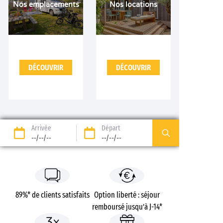
Nos emplacements
Nos locations
DÉCOUVRIR
DÉCOUVRIR
Arrivée
Départ
--/--/--
--/--/--
89%* de clients satisfaits
Option liberté : séjour
remboursé jusqu’à J-14*