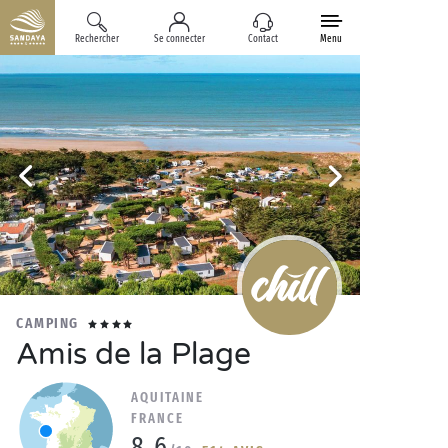
Rechercher
Se connecter
Contact
Menu
CAMPING
Amis de la Plage
AQUITAINE
FRANCE
8.6