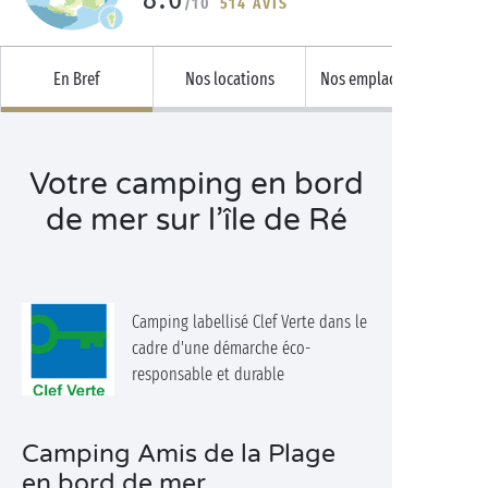
/10
514 AVIS
En Bref
Nos locations
Nos emplacements
Votre camping en bord
de mer sur l’île de Ré
Camping labellisé Clef Verte dans le
cadre d'une démarche éco-
responsable et durable
Camping Amis de la Plage
en bord de mer