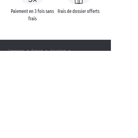
Paiement en 3 fois sans
Frais de dossier offerts
frais
Campings
France
Aquitaine
Charente-Maritime
Bois-Plage-en-Ré
Amis de la Plage
UNE QUESTION ?
Appelez-nous au
+33 (0)4 11 32 90 00
APPLICATION MOBILE
Toutes les informations sur votre