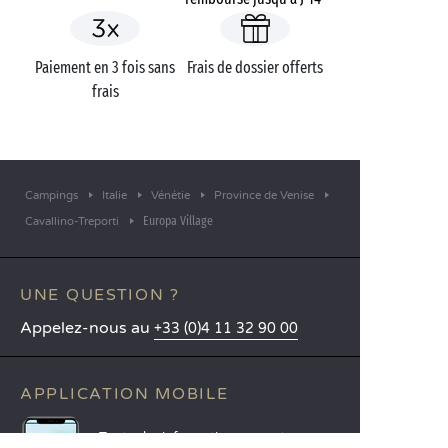
Paiement en 3 fois sans
Frais de dossier offerts
frais
Campings
Italie
Vénétie
Province de Venise
Europa Village
Cavallino-Treporti
UNE QUESTION ?
Appelez-nous au
+33 (0)4 11 32 90 00
APPLICATION MOBILE
Toutes les informations sur votre