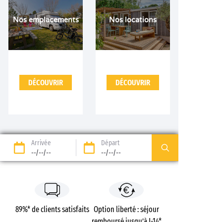
Nos emplacements
Nos locations
DÉCOUVRIR
DÉCOUVRIR
Arrivée
Départ
--/--/--
--/--/--
89%* de clients satisfaits
Option liberté : séjour
remboursé jusqu’à J-14*