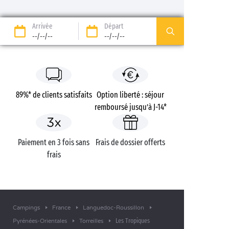
Arrivée
Départ
--/--/--
--/--/--
89%* de clients satisfaits
Option liberté : séjour
remboursé jusqu’à J-14*
Paiement en 3 fois sans
Frais de dossier offerts
frais
Campings
France
Languedoc-Roussillon
Les Tropiques
Pyrénées-Orientales
Torreilles