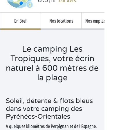
/10
338 AVIS
En Bref
Nos locations
Nos emplacements
Le camping Les
Tropiques, votre écrin
naturel à 600 mètres de
la plage
Soleil, détente & flots bleus
dans votre camping des
Pyrénées-Orientales
A quelques kilomètres de Perpignan et de l’Espagne,