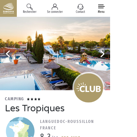
Rechercher
Se connecter
Contact
Menu
CAMPING
Les Tropiques
LANGUEDOC-ROUSSILLON
FRANCE
8.3