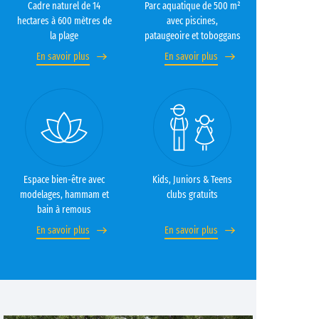
Cadre naturel de 14
Parc aquatique de 500 m²
hectares à 600 mètres de
avec piscines,
la plage
pataugeoire et toboggans
En savoir plus
En savoir plus
Espace bien-être avec
Kids, Juniors & Teens
modelages, hammam et
clubs gratuits
bain à remous
En savoir plus
En savoir plus