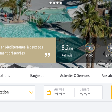
8.2
s en Méditerranée, à deux pas
/10
ement préservées
449 avis
Vidéo
23 P
cations
Baignade
Activités & Services
Aux al
Arrivée
Départ
--/--/--
--/--/--