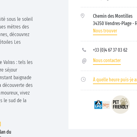
Chemin des Montilles
ité sous le soleil
34350 Vendres-Plage
- 
ques mètres des
Nous trouver
unes, découvrez
étoiles Les
+33 (0)4 67 37 03 62
Nous contacter
Valras : tels les
re séjour
’instant baignade
À quelle heure puis-je ar
la découverte des
 amoureux, vivez
s le sud de la
plan du