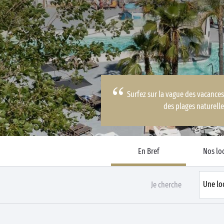
Business Village by Sandaya
Surfez sur la vague des vacance
des plages naturell
En Bref
Nos lo
Je cherche