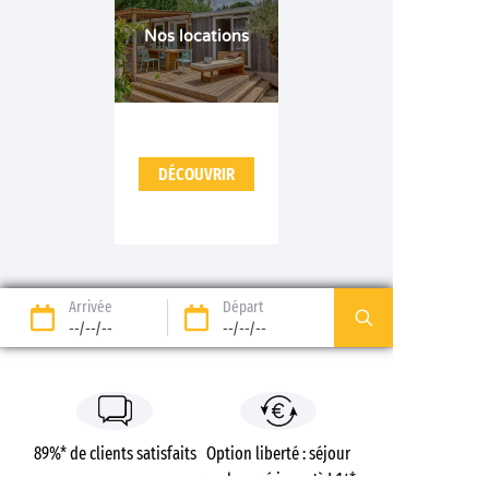
Nos locations
DÉCOUVRIR
Arrivée
Départ
--/--/--
--/--/--
89%* de clients satisfaits
Option liberté : séjour
remboursé jusqu’à J-14*