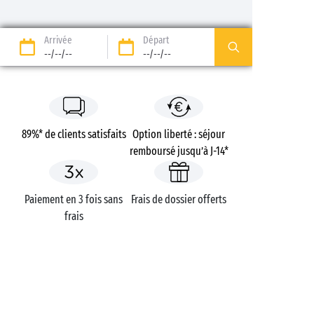
Arrivée
Départ
--/--/--
--/--/--
89%* de clients satisfaits
Option liberté : séjour
remboursé jusqu’à J-14*
Paiement en 3 fois sans
Frais de dossier offerts
frais
Campings
France
Aquitaine
Landes
Ondres Océan
Ondres