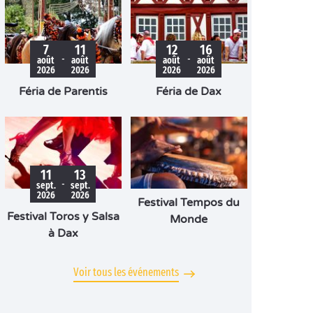
7
11
12
16
-
-
août
août
août
août
2026
2026
2026
2026
Féria de Parentis
Féria de Dax
11
13
-
sept.
sept.
2026
2026
Festival Tempos du
Festival Toros y Salsa
Monde
à Dax
Voir tous les événements