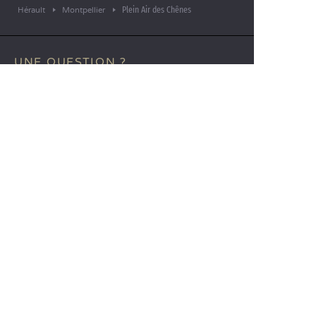
Plein Air des Chênes
Hérault
Montpellier
UNE QUESTION ?
Appelez-nous au
+33 (0)4 11 32 90 00
APPLICATION MOBILE
Toutes les informations sur votre
séjour directement dans votre
poche !
En savoir plus
LANGUES
Nederlands
English