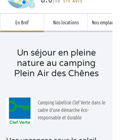
/10
515 AVIS
En Bref
Nos locations
Nos emplacements
Un séjour en pleine
nature au camping
Plein Air des Chênes
Camping labellisé Clef Verte dans le
cadre d'une démarche éco-
responsable et durable