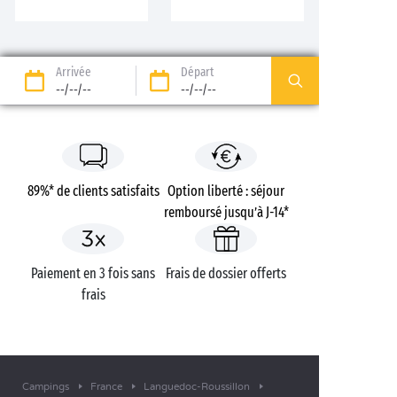
Arrivée
Départ
--/--/--
--/--/--
89%* de clients satisfaits
Option liberté : séjour
remboursé jusqu’à J-14*
Paiement en 3 fois sans
Frais de dossier offerts
frais
Campings
France
Languedoc-Roussillon