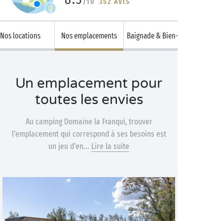
/10
352 AVIS
Nos locations
Nos emplacements
Baignade & Bien-être
Un emplacement pour
toutes les envies
Au camping Domaine la Franqui, trouver
l’emplacement qui correspond à ses besoins est
un jeu d’en...
Lire la suite