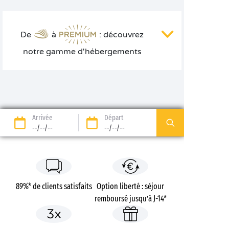
De
à
: découvrez
notre gamme d'hébergements
Arrivée
Départ
--/--/--
--/--/--
89%* de clients satisfaits
Option liberté : séjour
remboursé jusqu’à J-14*