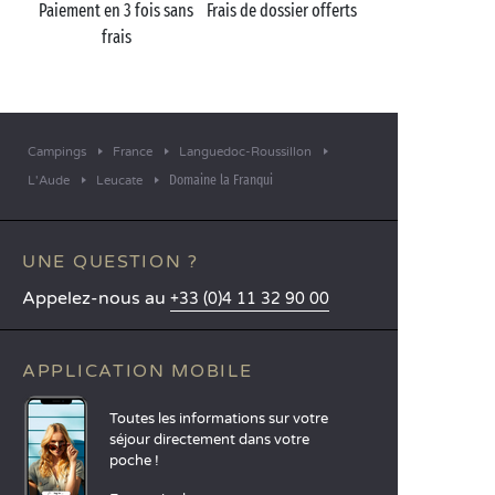
Paiement en 3 fois sans
Frais de dossier offerts
frais
Campings
France
Languedoc-Roussillon
Domaine la Franqui
L'Aude
Leucate
UNE QUESTION ?
Appelez-nous au
+33 (0)4 11 32 90 00
APPLICATION MOBILE
Toutes les informations sur votre
séjour directement dans votre
poche !