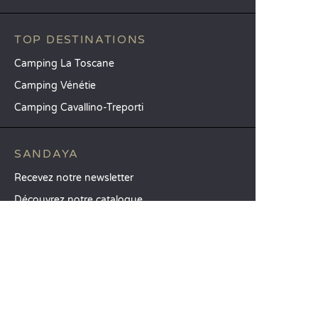
TOP DESTINATIONS
Camping La Toscane
Camping Vénétie
Camping Cavallino-Treporti
SANDAYA
Recevez notre newsletter
Découvrez notre catalogue
CSE / Collectivités
Comparez nos locations
Comparez nos emplacements
Nos engagements RSE
Groupes et séminaires