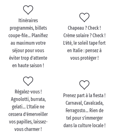
Cet été, offrez-vous une escapade romantique en
Italie et séjournez dans l’un de nos campings
idéalement situés ! Avec ses paysages naturels à
Itinéraires
couper le souffle, son patrimoine historique
programmés, billets
Chapeau ? Check !
multimillénaire, sa
gastronomie de renom
, l’Italie a
coupe-file… Planifiez
Crème solaire ? Check !
plus d’un tour dans son sac pour vous conquérir.
au maximum votre
L’été, le soleil tape fort
séjour pour vous
en Italie : pensez à
Ajoutez à cela un camping au cadre idyllique où vous
éviter trop d’attente
vous protéger !
pourrez faire le plein d’activités, de
détente
et de
en haute saison !
découvertes, vous obtenez la recette idéale de vos
prochaines
vacances en amoureux
!
Régalez-vous !
Prenez part à la fiesta !
Agnolotti, burrata,
Carnaval, Cavalcada,
gelati… L’Italie ne
Ferragosto… Rien de
cessera d’émerveiller
tel pour s’immerger
vos papilles, laissez-
dans la culture locale !
vous charmer !