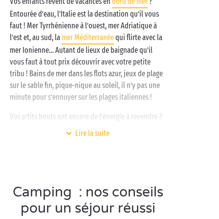
Vos enfants rêvent de vacances en
bord de mer
?
environs du camping. Tant d’expériences vous
Entourée d’eau, l’Italie est la destination qu’il vous
attendent cet été !
faut ! Mer Tyrrhénienne à l’ouest, mer Adriatique à
l’est et, au sud, la
mer Méditerranée
qui flirte avec la
mer Ionienne… Autant de lieux de baignade qu’il
vous faut à tout prix découvrir avec votre petite
tribu ! Bains de mer dans les flots azur, jeux de plage
sur le sable fin, pique-nique au soleil, il n’y pas une
minute pour s’ennuyer sur les plages italiennes !
Vos p’tits bouts ont encore de l’énergie à revendre ?
Ils vont adorer se dépenser sur les aires de jeux du
Lire la suite
camping et découvrir le vaste
programme d’activités
que leur réservent nos animateurs professionnels !
Camping : nos conseils
Visitez l’Italie en couple
pour un séjour réussi