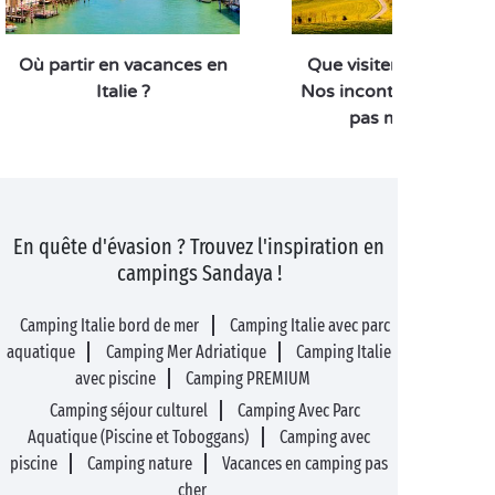
Où partir en vacances en
Que visiter en Toscane
Italie ?
Nos incontournables à
pas manquer !
En quête d'évasion ? Trouvez l'inspiration en
campings Sandaya !
Camping Italie bord de mer
Camping Italie avec parc
aquatique
Camping Mer Adriatique
Camping Italie
avec piscine
Camping PREMIUM
Camping séjour culturel
Camping Avec Parc
Aquatique (Piscine et Toboggans)
Camping avec
piscine
Camping nature
Vacances en camping pas
cher