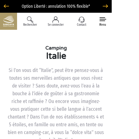
Option Liberté : annulation 100% flexible*
Rechercher
Se connecter
Contact
Menu
Camping
Italie
Si l’on vous dit “Italie”, peut être pensez-vous à
toutes ses merveilles antiques que vous rêvez
de visiter ? Sans doute, avez-vous l’eau à la
bouche à l’idée de goûter à sa gastronomie
riche et raffinée ? Ou encore vous imaginez-
vous pratiquer cette si belle langue à l’accent
chantant ? Dans l’un de nos établissements 4 et
5 étoiles, en famille ou entre amis, en tente ou
bien en camping-car, à vous la “dolce vita” sous