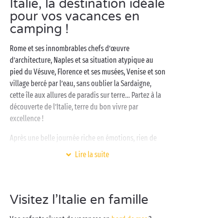
Italie, la destination idéale
pour vos vacances en
camping !
Rome et ses innombrables chefs d’œuvre
d’architecture, Naples et sa situation atypique au
pied du Vésuve, Florence et ses musées, Venise et son
village bercé par l’eau, sans oublier la Sardaigne,
cette île aux allures de paradis sur terre… Partez à la
découverte de l’Italie, terre du bon vivre par
excellence !
Après une belle journée riche en émotions, rien de
tel que de retrouver le calme de votre
Lire la suite
mobil-home tout confort
ou de votre
emplacement
sous les pins ! Au cœur de l’été, offrez-vous un
plongeon rafraîchissant dans l’espace baignade du
Visitez l’Italie en famille
camping, une pause farniente à la terrasse du
restaurant ou une balade découverte dans les