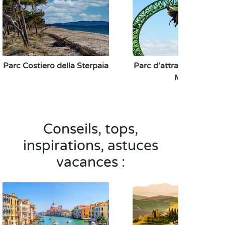
Parc Costiero della Sterpaia
Parc d’attractions Caval
Matto
Conseils, tops,
inspirations, astuces
vacances :