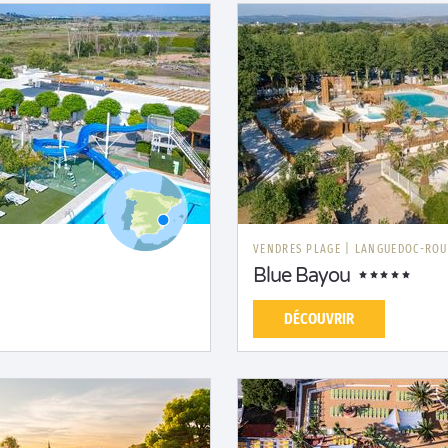
E
VENDRES PLAGE
|
LANGUEDOC-ROU
Blue Bayou
DÉCOUVRIR