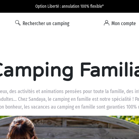
Option Liberté : annulation 100% flexible*
Rechercher un camping
Mon compte
amping Famili
, des activités et animations pensées pour toute la famille, des inf
adultes… Chez Sandaya, le camping en famille est notre spécialité ! 
on bonheur, les vacances au camping en famille sont garanties 100% 