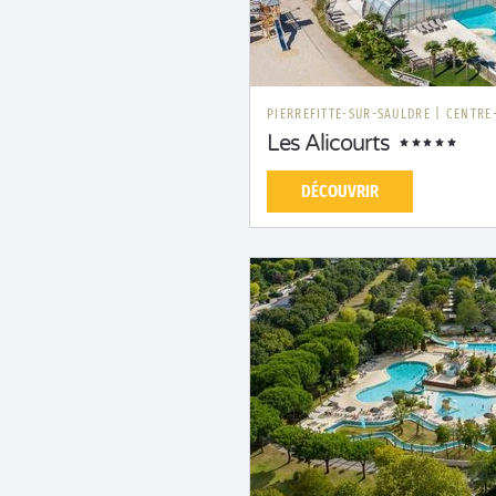
PIERREFITTE-SUR-SAULDRE
|
CENTRE-
Les Alicourts
DÉCOUVRIR