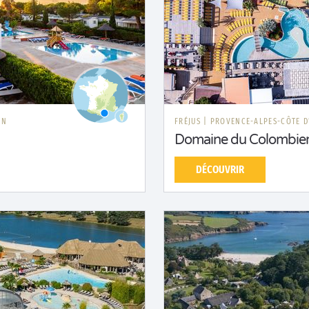
ON
FRÉJUS
|
PROVENCE-ALPES-CÔTE D
Domaine du Colombie
DÉCOUVRIR