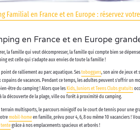
g Familial en France et en Europe : réservez votre
ping en France et en Europe grandeu
orer, la famille qui veut décompresser, la famille qui compte bien se dépens
ng est celle qui s’adapte aux envies de toute la famille !
ur point de ralliement au parc aquatique. Ses
toboggans
, son aire de jeux et
 copains de vacances. Pendant ce temps, les adultes peuvent s’offrir un 
bien-être du camping ! Alors que les
Kids, Juniors et Teens Clubs gratuits
occ
à la découverte de la plage, ville ou forêt à proximité du camping.
 terrain multisports, le parcours minigolf ou le court de tennis pour une g
votre
mobil-home
en famille, prévu pour 4, 6, 8 ou même 10 vacanciers ! Vou
 tente
grâce à nos emplacements spacieux et arborés !