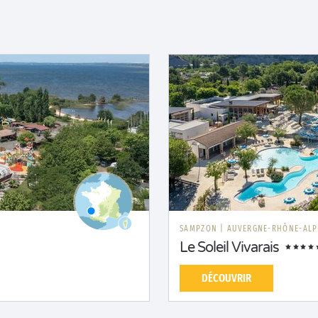
SAMPZON
|
AUVERGNE-RHÔNE-ALP
Le Soleil Vivarais
DÉCOUVRIR