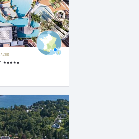
'AZUR
r