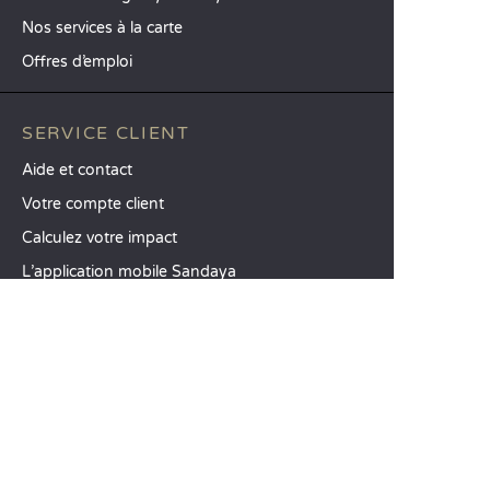
Nos services à la carte
Offres d’emploi
SERVICE CLIENT
Aide et contact
Votre compte client
Calculez votre impact
L’application mobile Sandaya
Régler mon solde
CGV
Mentions Légales
Politique de confidentialité
Utilisation des avis clients
Option Liberté