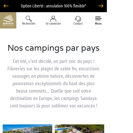
Option Liberté : annulation 100% flexible*
Rechercher
Se connecter
Contact
Menu
Nos campings par pays
Cet été, c’est décidé, on part voir du pays !
Flâneries sur les plages de sable fin, excursions
sauvages en pleine nature, découvertes de
panoramas exceptionnels du haut des plus
beaux sommets… Quelle que soit votre
destination en Europe, les campings Sandaya
sont toujours là pour sublimer vos vacances !