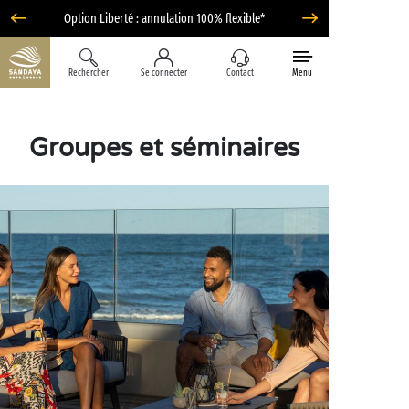
Option Liberté : annulation 100% flexible*
Rechercher
Se connecter
Contact
Menu
Groupes et séminaires