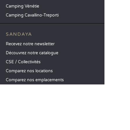
Camping Vénétie
Camping Cavallino-Treporti
SANDAYA
Recevez notre newsletter
Découvrez notre catalogue
CSE / Collectivités
Comparez nos locations
Comparez nos emplacements
Nos engagements RSE
Groupes et séminaires
Business Village by Sandaya
Nos services à la carte
Offres d’emploi