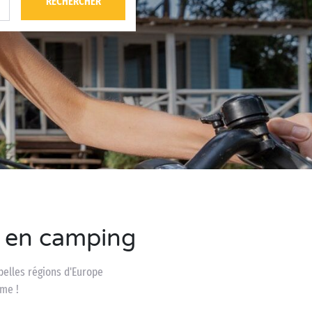
RECHERCHER
s en camping
belles régions d'Europe
me !