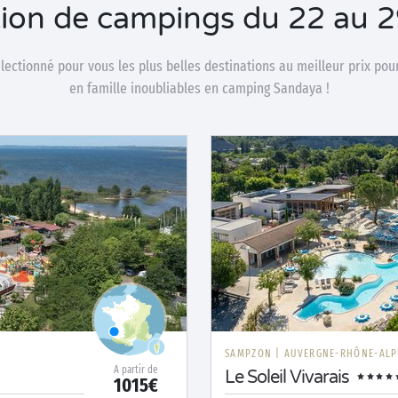
tion de campings du 22 au 
ectionné pour vous les plus belles destinations au meilleur prix po
en famille inoubliables en camping Sandaya !
SAMPZON
|
AUVERGNE-RHÔNE-ALP
A partir de
Le Soleil Vivarais
1015€