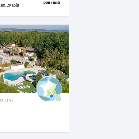
pour
7
nuits
sam. 29 août
SSILLON