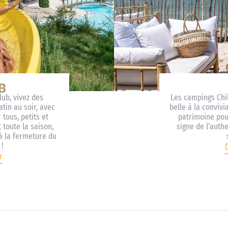
ub, vivez des
Les campings Chil
in au soir, avec
belle à la convivi
 tous, petits et
patrimoine pou
t toute la saison,
signe de l’authe
’à la fermeture du
!
r