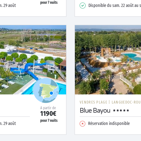
pour
7
nuits
. 29 août
Disponible du
sam. 22 août
au
E
VENDRES PLAGE
|
LANGUEDOC-ROU
A partir de
Blue Bayou
1190€
pour
7
nuits
. 29 août
Réservation indisponible