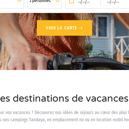
--/--/--
--/--/--
VOIR LA CARTE
lles destinations de vacance
our vos vacances ? Découvrez nos idées de séjours au cœur des plus 
s nos campings Sandaya, en emplacement nu ou en location mobil ho