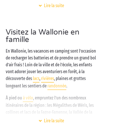
De retour au camping, l’aventure n’est pas terminée :
Lire la suite
baignade à volonté dans le parc aquatique, petit tour
au mini club ou à l’aire de jeux pour les enfants,
match de basketball sur le
terrain multisports
pour
Visitez la Wallonie en
les parents… Le soir venu, tout le monde se retrouve
famille
dans un
mobil-home tout confort
ou sous la toile
d’une tente d’aventurier !
En Wallonie, les vacances en camping sont l’occasion
de recharger les batteries et de prendre un grand bol
d’air frais ! Loin de la ville et de l’école, les enfants
vont adorer jouer les aventuriers en forêt, à la
découverte des
lacs
,
rivières
, plaines et grottes
longeant les sentiers de
randonnée
.
À pied ou
à vélo
, empruntez l’un des nombreux
itinéraires de la région : les Mégalithes de Wéris, les
collines et lacs de la Fagne-Famenne, la Vallée de la
Meuse ou encore la splendide forêt au cœur de
Lire la suite
l'Ardenne belge… Vous ferez bien un petit plongeon