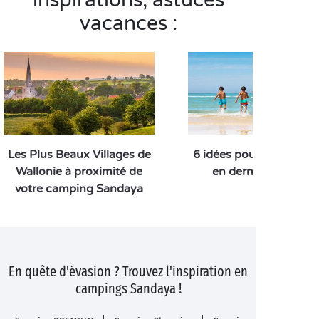
inspirations, astuces
vacances :
Les Plus Beaux Villages de
6 idées pour vos vacan
Wallonie à proximité de
en dernière minute
votre camping Sandaya
En quête d'évasion ? Trouvez l'inspiration en
campings Sandaya !