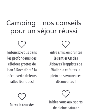
dans la piscine de retour au camping ?
Camping : nos conseils
Visitez la Wallonie en
pour un séjour réussi
couple
Captivante, culturelle, naturelle,
historique
,
gourmande… La Wallonie n’a pas fini de vous
Enfoncez-vous dans
Entre amis, empruntez
surprendre !
Main dans la main
, commencez votre
les profondeurs des
le sentier GR des
itinéraire « découverte » le long des rives de la
célèbres grottes de
Abbayes Trappistes de
Sambre et de la Meuse à Namur. Après une balade
Han à Rochefort à la
Wallonie et faites le
pittoresque à travers ses ruelles médiévales, prenez
découverte de leurs
plein de savoureuses
de la hauteur en visitant la citadelle de Namur qui
salles féeriques !
découvertes !
veille sur la ville depuis 2 000 ans !
Après la ville, place à la
campagne
verdoyante :
l'Ardenne belge, poumon vert du pays, vous attend
Initiez-vous aux sports
Faites le tour des
pour une rando au bord de l’eau ou un
pique-nique
de pleine nature :