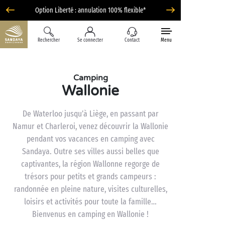
Option Liberté : annulation 100% flexible*
Rechercher
Se connecter
Contact
Menu
Camping
Wallonie
De Waterloo jusqu’à Liège, en passant par
Namur et Charleroi, venez découvrir la Wallonie
pendant vos vacances en camping avec
Sandaya. Outre ses villes aussi belles que
captivantes, la région Wallonne regorge de
trésors pour petits et grands campeurs :
randonnée en pleine nature, visites culturelles,
loisirs et activités pour toute la famille…
Bienvenus en camping en Wallonie !