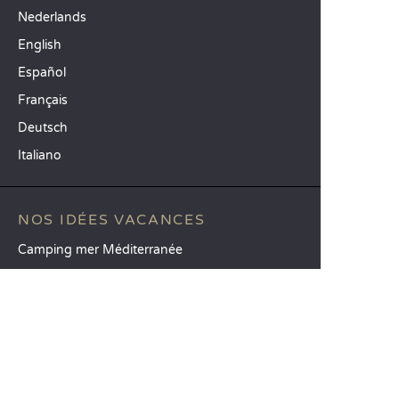
Nederlands
English
Español
Français
Deutsch
Italiano
NOS IDÉES VACANCES
Camping mer Méditerranée
Camping 4 étoiles
Camping 5 étoiles
TOP DESTINATIONS
Camping La Toscane