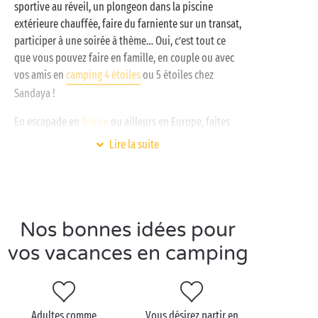
sportive au réveil, un plongeon dans la piscine
extérieure chauffée, faire du farniente sur un transat,
participer à une soirée à thème… Oui, c’est tout ce
que vous pouvez faire en famille, en couple ou avec
vos amis en
camping 4 étoiles
ou 5 étoiles chez
Sandaya !
En escapade en
France
ou ailleurs en Europe, faites
de vos vacances d’été les meilleures dont vous avez
Lire la suite
toujours rêvé en camping avec des activités incluses.
En
bord de mer
, les activités nautiques vous feront
des appels de phares. L’occasion de s’essayer à de
nouveaux sports peut-être ? En montagne ou en
Nos bonnes idées pour
forêt, c’est la randonnée avec de beaux paysages qui
vous fera de l’œil.
vos vacances en camping
Chez Sandaya, les enfants pourront se faire de
nouveaux amis aux
clubs enfants
en participant aux
animations, tandis que les parents profiteront de
Adultes comme
Vous désirez partir en