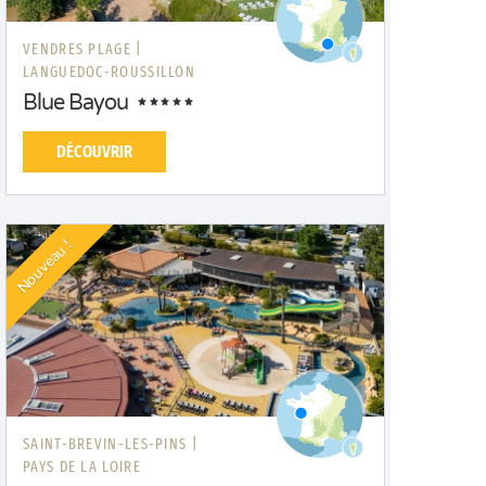
VENDRES PLAGE |
LANGUEDOC-ROUSSILLON
Blue Bayou
DÉCOUVRIR
Nouveau !
SAINT-BREVIN-LES-PINS |
PAYS DE LA LOIRE