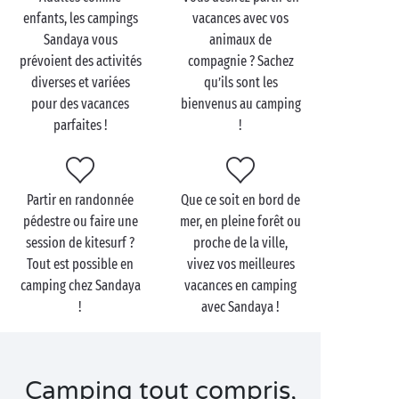
l’espace bien-être ou du bain à remous dans l’espace
enfants, les campings
vacances avec vos
baignade pour se relaxer… Le soir, tout le monde se
Sandaya vous
animaux de
rejoint au restaurant pour un débrief joyeux de la
prévoient des activités
compagnie ? Sachez
journée, avant de retourner au
mobil-home
pour une
diverses et variées
qu’ils sont les
bonne nuit de repos…
pour des vacances
bienvenus au camping
parfaites !
!
En camping tout compris avec Sandaya, vous
redécouvrirez le camping avec des installations haut
de gamme :
Partir en randonnée
Que ce soit en bord de
Parc aquatique avec toboggans & pentaglisses
pédestre ou faire une
mer, en pleine forêt ou
Pataugeoire ludique pour les enfants
session de kitesurf ?
proche de la ville,
Espace bien-être
Tout est possible en
vivez vos meilleures
Clubs enfants et
clubs ados
/ ou ateliers
camping chez Sandaya
vacances en camping
enfants dans les
campings chill
!
avec Sandaya !
Salle de fitness
Terrain multisports
Restaurant & bar
Camping tout compris,
Épicerie et boulangerie