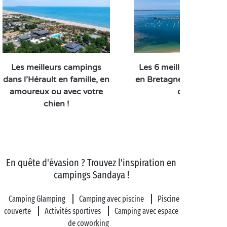
Les meilleurs campings
Les 6 meilleurs campi
dans l’Hérault en famille, en
en Bretagne : nos coup
amoureux ou avec votre
cœur
chien !
En quête d'évasion ? Trouvez l'inspiration en
campings Sandaya !
Camping Glamping
Camping avec piscine
Piscine
couverte
Activités sportives
Camping avec espace
de coworking