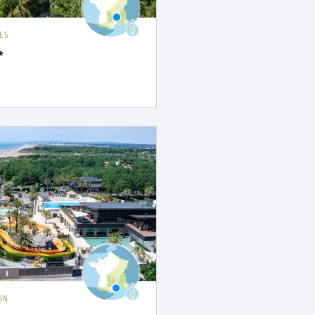
ES
ON