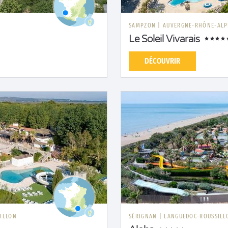
SAMPZON
|
AUVERGNE-RHÔNE-ALP
Le Soleil Vivarais
DÉCOUVRIR
ILLON
SÉRIGNAN
|
LANGUEDOC-ROUSSILL