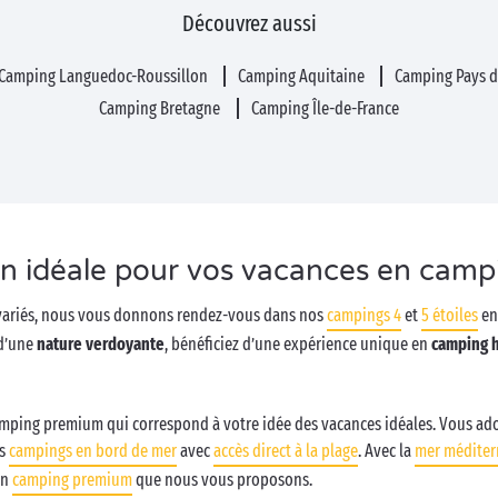
Découvrez aussi
Camping Languedoc-Roussillon
Camping Aquitaine
Camping Pays d
Camping Bretagne
Camping Île-de-France
on idéale pour vos vacances en camp
t variés, nous vous donnons rendez-vous dans nos
campings 4
et
5 étoiles
en 
d’une
nature verdoyante
, bénéficiez d’une expérience unique en
camping 
camping premium qui correspond à votre idée des vacances idéales. Vous ador
os
campings en bord de mer
avec
accès direct à la plage
. Avec la
mer méditer
en
camping premium
que nous vous proposons.