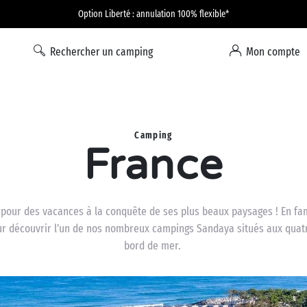
Option Liberté : annulation 100% flexible*
Rechercher un camping
Mon compte
Camping
France
 pour des vacances à la conquête de ses plus beaux paysages ! En fam
pour découvrir l’un de nos nombreux campings Sandaya situés aux quatr
bord de mer.