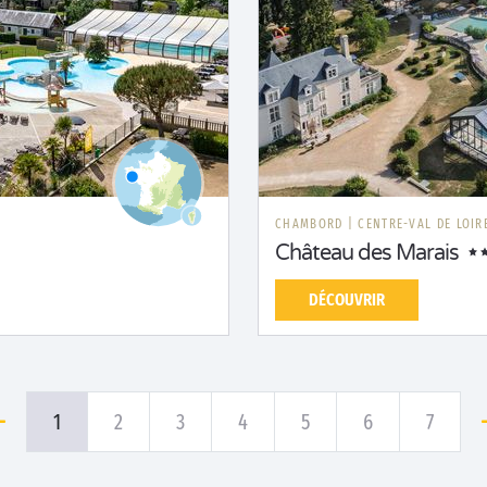
CHAMBORD
|
CENTRE-VAL DE LOIR
Château des Marais
DÉCOUVRIR
1
2
3
4
5
6
7