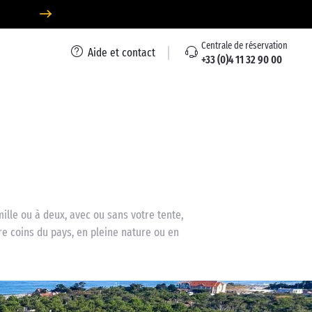
Centrale de réservation
Aide et contact
+33 (0)4 11 32 90 00
ille ou à deux, avec ou sans votre tente,
e coins du pays, en pleine nature ou en