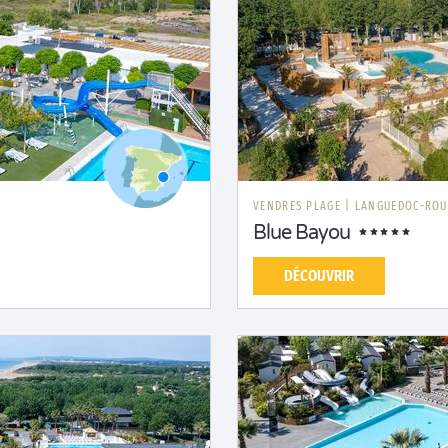
E
VENDRES PLAGE
|
LANGUEDOC-ROU
Blue Bayou
DÉCOUVRIR