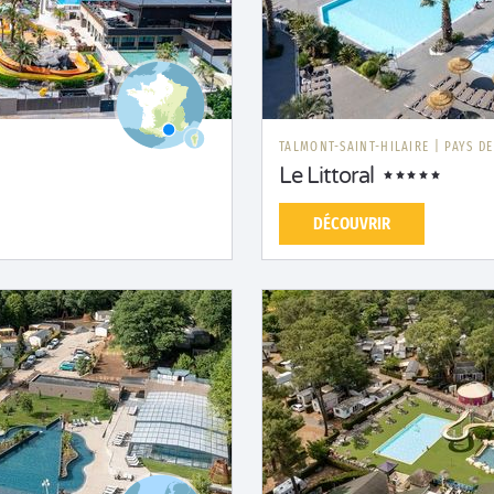
N
TALMONT-SAINT-HILAIRE
|
PAYS DE
Le Littoral
DÉCOUVRIR