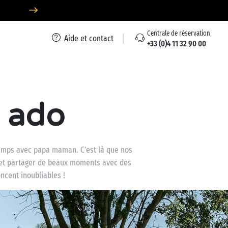
Centrale de réservation
Aide et contact
+33 (0)4 11 32 90 00
 ado
temps avec papa maman. C’est là que nos
r et partager de beaux moments avec des
ncent inoubliables !