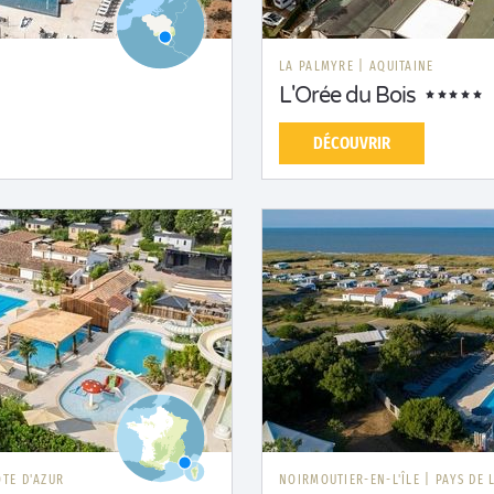
LA PALMYRE
|
AQUITAINE
L'Orée du Bois
DÉCOUVRIR
TE D'AZUR
NOIRMOUTIER-EN-L'ÎLE
|
PAYS DE 