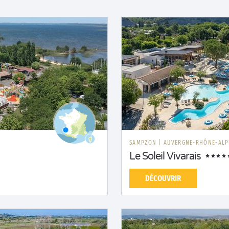
SAMPZON
|
AUVERGNE-RHÔNE-ALP
Le Soleil Vivarais
DÉCOUVRIR