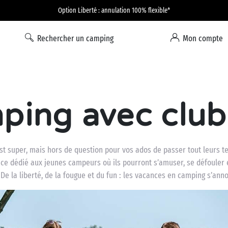
Option Liberté : annulation 100% flexible*
Rechercher un camping
Mon compte
ping avec club
est super, mais hors de question pour vos ados de passer tout leurs 
ace dédié aux jeunes campeurs où ils pourront s’amuser, se défoule
 De la liberté, de la fougue et du fun : les vacances en camping s’anno