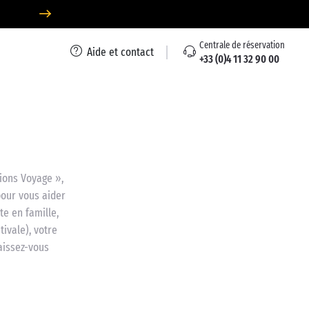
Centrale de réservation
Aide et contact
+33 (0)4 11 32 90 00
ions Voyage »,
pour vous aider
e en famille,
tivale), votre
aissez-vous