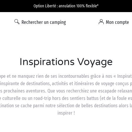
Option Liberté : annulation 100% flexible*
Rechercher un camping
Mon compte
Inspirations Voyage
rope et ne manquez rien de ses incontournables grâce à nos « Inspirat
 inspirante de destinations, activités et itinéraires de voyage conçus 
vos prochaines aventures. Que vous recherchiez une escapade relaxant
culturelle ou un road-trip hors des sentiers battus (et de la foule es
tination se cache parmi notre sélection de belles destinations alors l
inspirer !