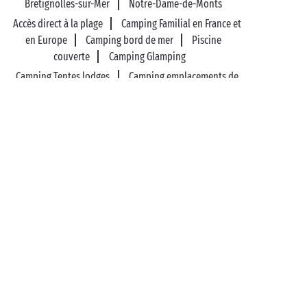
Bretignolles-sur-Mer
Notre-Dame-de-Monts
Accès direct à la plage
Camping Familial en France et
en Europe
Camping bord de mer
Piscine
couverte
Camping Glamping
Camping Tentes lodges
Camping emplacements de
camping-car
Camping Mobil-home luxe avec spa
Activités sportives
Camping nature
89%* de clients satisfaits
Option liberté : séjour
remboursé jusqu’à J-14*
Paiement en 3 fois sans
Frais de dossier offerts
frais