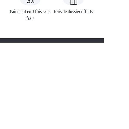
Paiement en 3 fois sans
Frais de dossier offerts
frais
Campings
France
Pays de la Loire
Vendée
Le Littoral
Talmont-Saint-Hilaire
UNE QUESTION ?
Appelez-nous au
+33 (0)4 11 32 90 00
APPLICATION MOBILE
Toutes les informations sur votre
séjour directement dans votre