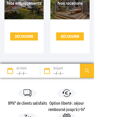
Nos emplacements
Nos locations
DÉCOUVRIR
DÉCOUVRIR
Arrivée
Départ
--/--/--
--/--/--
89%* de clients satisfaits
Option liberté : séjour
remboursé jusqu’à J-14*