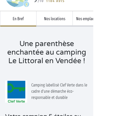
/10
1184 AVIS
En Bref
Nos locations
Nos emplacements
Une parenthèse
enchantée au camping
Le Littoral en Vendée !
Camping labellisé Clef Verte dans le
cadre d'une démarche éco-
responsable et durable