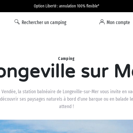
Option Liberté : annulation 100% flexible*
Rechercher un camping
Mon compte
Camping
ongeville sur M
Vendée, la station balnéaire de Longeville-sur-Mer vous invite en va
 découvrir ses paysages naturels à bord d’une barque ou en balade le
attend !