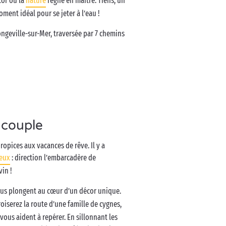
cor où la
nature
règne en maître. Tiens, un
ment idéal pour se jeter à l’eau !
Longeville-sur-Mer, traversée par 7 chemins
 couple
opices aux vacances de rêve. Il y a
eux
: direction l’embarcadère de
vin !
us plongent au cœur d’un décor unique.
roiserez la route d’une famille de cygnes,
us aident à repérer. En sillonnant les