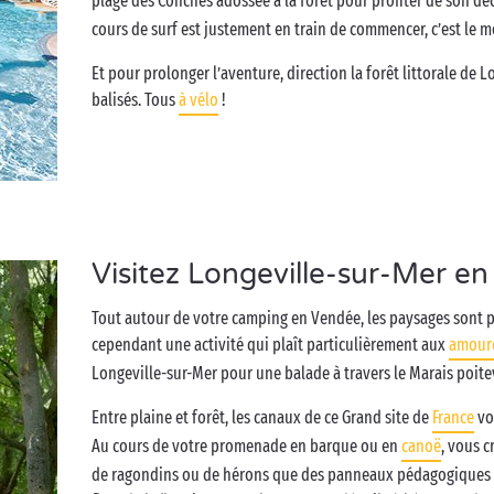
plage des Conches adossée à la forêt pour profiter de son dé
cours de surf est justement en train de commencer, c’est le mo
Et pour prolonger l’aventure, direction la forêt littorale de 
balisés. Tous
à vélo
!
Visitez Longeville-sur-Mer en
Tout autour de votre camping en Vendée, les paysages sont pr
cependant une activité qui plaît particulièrement aux
amour
Longeville-sur-Mer pour une balade à travers le Marais poite
Entre plaine et forêt, les canaux de ce Grand site de
France
vo
Au cours de votre promenade en barque ou en
canoë
, vous c
de ragondins ou de hérons que des panneaux pédagogiques vo