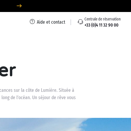
Centrale de réservation
Aide et contact
+33 (0)4 11 32 90 00
er
cances sur la côte de Lumière. Située à
 long de l’océan. Un séjour de rêve vous