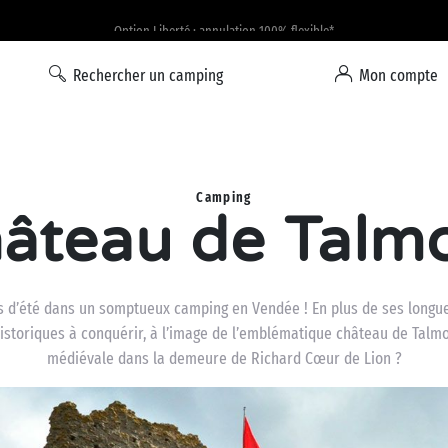
Option Liberté : annulation 100% flexible*
Rechercher un camping
Mon compte
Camping
âteau de Talm
d’été dans un somptueux camping en Vendée ! En plus de ses longues
storiques à conquérir, à l’image de l’emblématique château de Talmo
médiévale dans la demeure de Richard Cœur de Lion ?