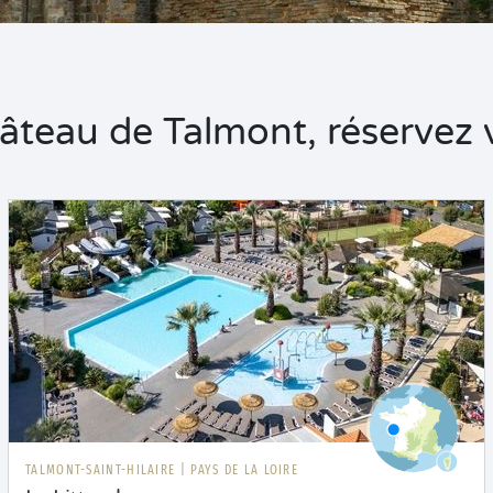
eau de Talmont, réservez v
TALMONT-SAINT-HILAIRE
|
PAYS DE LA LOIRE