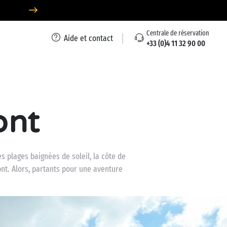
Centrale de réservation
Aide et contact
+33 (0)4 11 32 90 00
ont
 plages baignées de soleil, la côte de
nt. Alors, partants pour une aventure