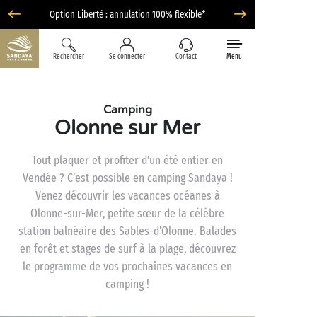
Option Liberté : annulation 100% flexible*
Rechercher
Se connecter
Contact
Menu
Camping
Olonne sur Mer
Tout plaquer et profiter d’un été entier en
Vendée ? C’est possible en camping Sandaya !
Venez découvrir les vacances océanes à
Olonne-sur-Mer, petite sœur de la célèbre
station balnéaire des Sables-d’Olonne. Balades
en forêt et stages de surf à la plage, découvrez
le programme de vos prochaines vacances en
camping !