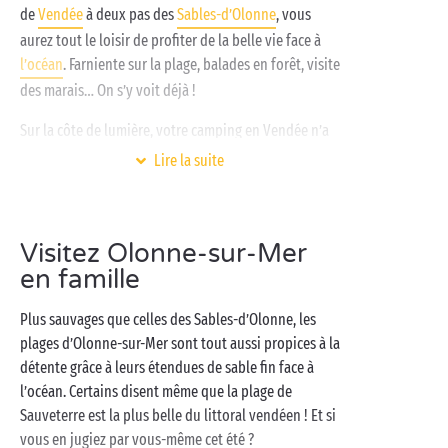
de
Vendée
à deux pas des
Sables-d’Olonne
, vous
aurez tout le loisir de profiter de la belle vie face à
l’océan
. Farniente sur la plage, balades en forêt, visite
des marais… On s’y voit déjà !
Sur la côte de lumière, votre camping en Vendée n’a
qu’une hâte : vous offrir de superbes vacances d’été.
Lire la suite
Avec ses
piscines couvertes et chauffées
, à bulles ou
avec
toboggans
, vous n’aurez aucun mal à vous
mettre dans le bain. Côté loisirs, c’est à votre guise :
Visitez Olonne-sur-Mer
aquagym, fitness, pétanque… ou farniente ! Reste à
en famille
trouver votre lit douillet en
mobil-home
,
chalet
,
sous la tente
ou dans votre camping-car. On vous dit
Plus sauvages que celles des Sables-d’Olonne, les
à très vite en Vendée !
plages d’Olonne-sur-Mer sont tout aussi propices à la
détente grâce à leurs étendues de sable fin face à
l’océan. Certains disent même que la plage de
Sauveterre est la plus belle du littoral vendéen ! Et si
vous en jugiez par vous-même cet été ?