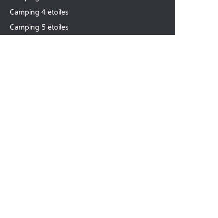
Camping 4 étoiles
Camping 5 étoiles
TOP DESTINATIONS
Camping La Toscane
Camping Vénétie
Camping Cavallino-Treporti
SANDAYA
Recevez notre newsletter
Découvrez notre catalogue
CSE / Collectivités
Comparez nos locations
Comparez nos emplacements