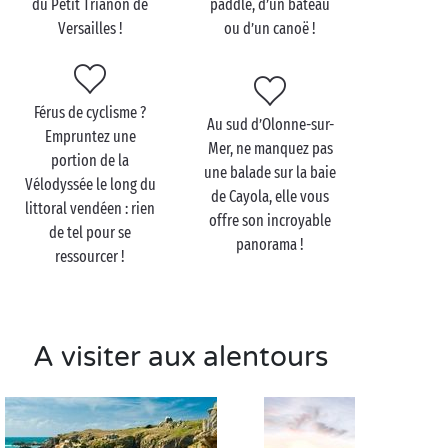
du Petit Trianon de
paddle, d’un bateau
sur la piste cyclable traversant la forêt du nord au
Versailles !
ou d’un canoë !
sud ou à pied via les chemins pédestres balisés,
explorez ses 1 200 ha aux essences de chênes verts et
d’acacias.
Férus de cyclisme ?
Au sud d’Olonne-sur-
Au détour des sentiers, installez-vous
en amoureux
Empruntez une
Mer, ne manquez pas
sur l’une des aires de pique-nique vous invitant à
portion de la
une balade sur la baie
une
halte gourmande
en plein air. En bordure de
Vélodyssée le long du
de Cayola, elle vous
forêt, vous profitez d’un accès direct aux plages
littoral vendéen : rien
offre son incroyable
d’Olonne-sur-Mer, dont les vagues vous invitent à
de tel pour se
panorama !
piquer une tête rafraîchissante !
ressourcer !
A visiter aux alentours