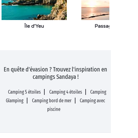
Île d'Yeu
Passage du Gois
En quête d'évasion ? Trouvez l'inspiration en
campings Sandaya !
Camping 5 étoiles
Camping 4 étoiles
Camping
Glamping
Camping bord de mer
Camping avec
piscine