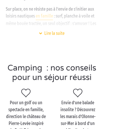
Sur place, on ne résiste pas à l’envie de s’initier aux
loisirs nautiques
en famille
: surf, planche à voile et
même bouée tractée, un seul objectif : s’amuser ! Les
enfants sont encore trop petits pour profiter des
Lire la suite
joies de l’océan ? Qu’à cela ne tienne, emmenez-les
visiter le superbe éco-zoo des Sables-d’Olonne. Ses
animations et animaux exotiques plairont aux petits
comme aux grands !
Camping : nos conseils
pour un séjour réussi
Visitez Olonne-sur-Mer
en couple
Pour un golf ou un
Envie d’une balade
Véritable poumon vert du Pays des Olonnes, la forêt
spectacle en famille,
insolite ? Découvrez
domaniale d’Olonne-sur-Mer, située au nord de la
direction le château de
les marais d’Olonne-
commune, est propice à de jolies balades
Pierre-Levée inspiré
sur-Mer à bord d’un
en pleine nature
. À l’ombre des grands pins,
à vélo