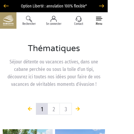
Option Liberté : annulation 100% flexible*
Rechercher
Se connecter
Contact
Menu
Thématiques
Séjour détente ou vacances actives, dans une
cabane perchée ou sous la toile d’un tipi,
découvrez ici toutes nos idées pour faire de vos
vacances de véritables moments d’évasion !
1
2
3