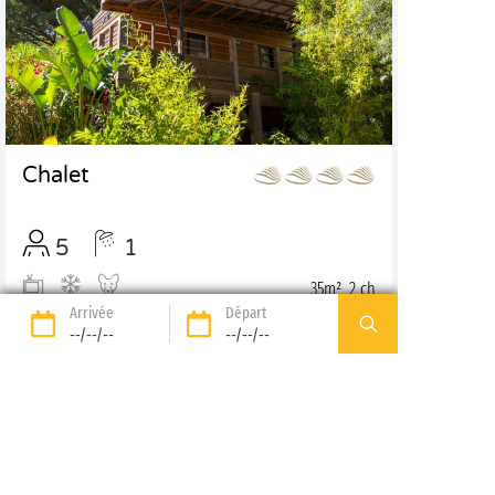
Chalet
5
1
35m², 2 ch
Arrivée
Départ
--/--/--
--/--/--
Découvrir
Etoile d'Argens
FRÉJUS
|
PROVENCE-ALPES-CÔTE D'AZUR