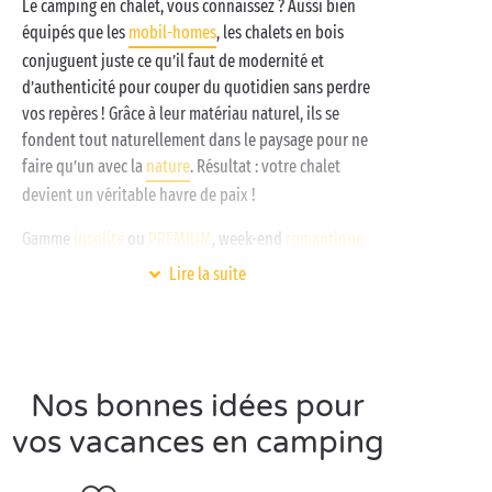
Le camping en chalet, vous connaissez ? Aussi bien
équipés que les
mobil-homes
, les chalets en bois
conjuguent juste ce qu’il faut de modernité et
d’authenticité pour couper du quotidien sans perdre
vos repères ! Grâce à leur matériau naturel, ils se
fondent tout naturellement dans le paysage pour ne
faire qu’un avec la
nature
. Résultat : votre chalet
devient un véritable havre de paix !
Gamme
insolite
ou
PREMIUM
, week-end
romantique
ou séjour longue durée
avec les enfants
, nos chalets
Lire la suite
vous offrent plusieurs niveaux de superficie pour
répondre à toutes vos envies. Spacieux et dotés
d’équipements de standing, ils vous offrent de
surcroît une atmosphère cocooning particulière qui
Nos bonnes idées pour
séduira petits et grands en toutes saisons !
vos vacances en camping