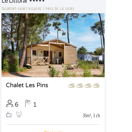
Le Littoral
TALMONT-SAINT-HILAIRE
|
PAYS DE LA LOIRE
Chalet Les Pins
6
1
35m², 3 ch