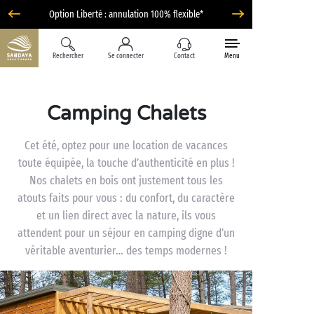
Option Liberté : annulation 100% flexible*
Rechercher
Se connecter
Contact
Menu
Camping Chalets
Cet été, optez pour une location de vacances
toute équipée, la touche d’authenticité en plus !
Nos chalets en bois ont justement tous les
atouts faits pour vous : du confort, du caractère
et un lien direct avec la nature, ils vous
attendent pour un séjour en camping digne d’un
véritable aventurier… des temps modernes !