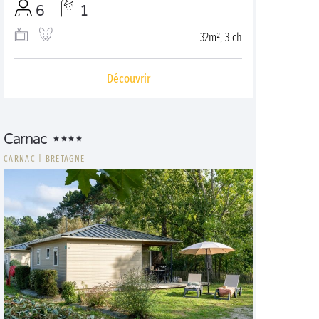
6
1
32m², 3 ch
Découvrir
Carnac
CARNAC
|
BRETAGNE