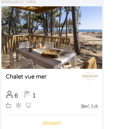
VENZOLASCA
|
CORSE
Chalet vue mer
6
1
38m², 3 ch
Découvrir