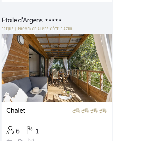
Etoile d'Argens
FRÉJUS
|
PROVENCE-ALPES-CÔTE D'AZUR
Chalet
6
1