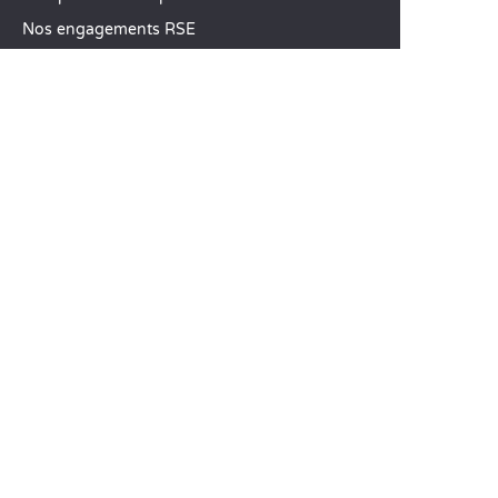
Nos engagements RSE
Groupes et séminaires
Business Village by Sandaya
Nos services à la carte
Offres d’emploi
SERVICE CLIENT
Aide et contact
Votre compte client
Calculez votre impact
L’application mobile Sandaya
Régler mon solde
CGV
Mentions Légales