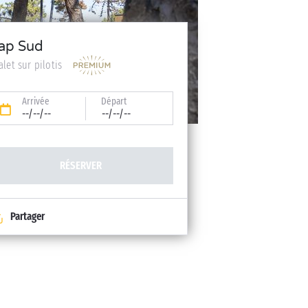
ap Sud
alet sur pilotis
Arrivée
Départ
--/--/--
--/--/--
RÉSERVER
Partager