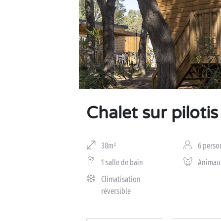
Business Village by Sandaya
Chalet sur pilotis
38m²
6 perso
1 salle de bain
Animau
Climatisation
réversible