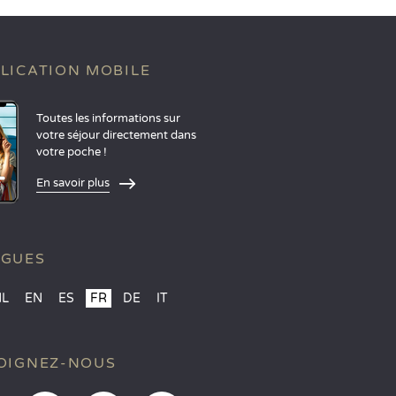
LICATION MOBILE
Toutes les informations sur
votre séjour directement dans
votre poche !
En savoir plus
NGUES
NL
EN
ES
FR
DE
IT
OIGNEZ-NOUS