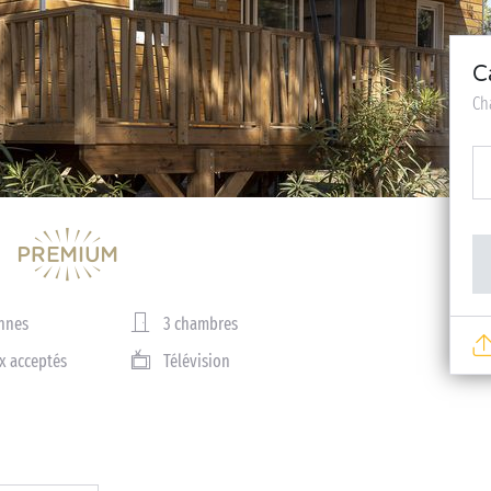
C
Ch
nnes
3 chambres
x acceptés
Télévision