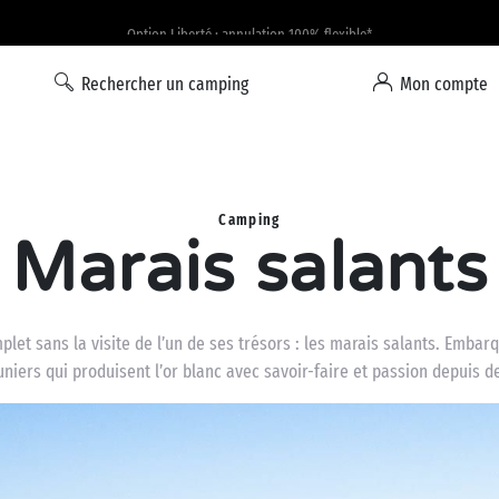
Option Liberté : annulation 100% flexible*
Rechercher un camping
Mon compte
Camping
Marais salants
mplet sans la visite de l’un de ses trésors : les marais salants. Emba
iers qui produisent l’or blanc avec savoir-faire et passion depuis d