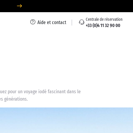
Centrale de réservation
Aide et contact
+33 (0)4 11 32 90 00
rquez pour un voyage iodé fascinant dans le
es générations.