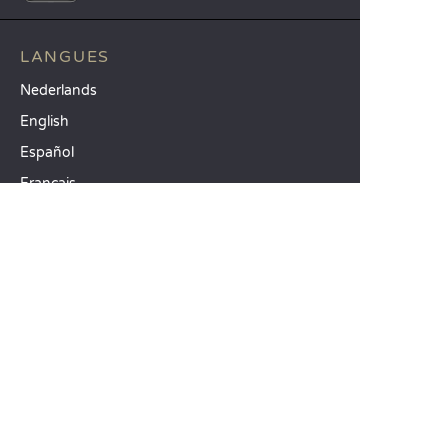
LANGUES
Nederlands
English
Español
Français
Deutsch
Italiano
NOS IDÉES VACANCES
Camping mer Méditerranée
Camping 4 étoiles
Camping 5 étoiles