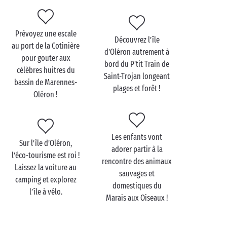
Prévoyez une escale
Découvrez l’île
Visitez l’île d’Oléron en
au port de la Cotinière
d’Oléron autrement à
famille
pour gouter aux
bord du P’tit Train de
célèbres huitres du
Saint-Trojan longeant
Si l’île d’Oléron a le pouvoir de séduire toutes les
bassin de Marennes-
plages et forêt !
générations, les enfants y sont les héros de toutes
Oléron !
les aventures ! Embarquez pour une croisière digne
d’un corsaire autour du majestueux
Fort Boyard
,
aventurez-vous à vélo à travers les pins de la forêt
Les enfants vont
d’Oléron, jouez les surfeurs en herbe sur les plages
Sur l’île d’Oléron,
adorer partir à la
de la côte ouest… Découvrez les mille et une façons
l’éco-tourisme est roi !
rencontre des animaux
de savourer les
vacances en famille
sur l’île
Laissez la voiture au
sauvages et
d’Oléron !
camping et explorez
domestiques du
l’île à vélo.
De retour au camping, le divertissement continue :
Marais aux Oiseaux !
aires de jeux en plein air, animations au sein des
clubs enfants gratuits
, piscines et
toboggans
, les