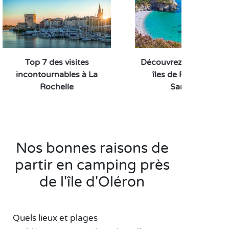
votre préférence. À l’abri des pins, elle est Idéale
pour la baignade, la balade et la sieste !
Top 7 des visites
Découvrez les plus bel
incontournables à La
îles de France avec
Rochelle
Sandaya !
Nos bonnes raisons de
partir en camping près
de l'île d'Oléron
Quels lieux et plages