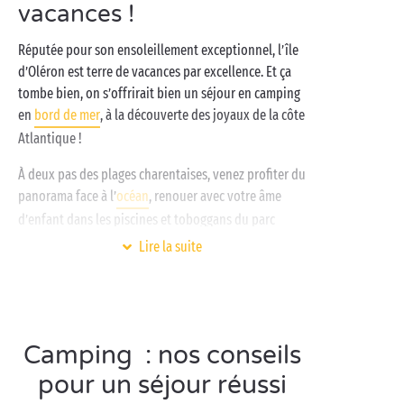
vacances !
Réputée pour son ensoleillement exceptionnel, l’île
d’Oléron est terre de vacances par excellence. Et ça
tombe bien, on s’offrirait bien un séjour en camping
en
bord de mer
, à la découverte des joyaux de la côte
Atlantique !
À deux pas des plages charentaises, venez profiter du
panorama face à l’
océan
, renouer avec votre âme
d’enfant dans les piscines et toboggans du parc
aquatique, et lâcher prise sur nos terrains de sport
Lire la suite
pour toute la famille. Côté hébergement, suivez vos
envies :
cottage
,
tente lodge
ou
emplacement nu
,
vous vous sentirez vite comme chez vous dans nos
campings 4 et 5 étoiles ! Sac de plage sous le bras,
Camping : nos conseils
lunettes de soleil sur le nez, vous êtes fin prêts pour
explorer l’île d’Oléron dans ses moindres recoins.
pour un séjour réussi
Ouvrez grands les yeux et laissez la magie opérer !