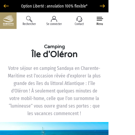
Option Liberté : annulation 100% flexible*
Rechercher
Se connecter
Contact
Menu
Camping
Île d'Oléron
Votre séjour en camping Sandaya en Charente-
Maritime est l’occasion rêvée d’explorer la plus
grande des îles du littoral Atlantique : l’île
d’Oléron ! À seulement quelques minutes de
votre mobil-home, celle que l’on surnomme la
“lumineuse” vous ouvre grand ses portes : que
les vacances commencent !