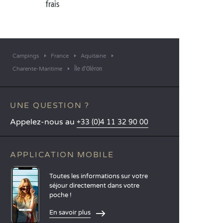
frais
Campings
France
Aquitaine
Île d'Oléron
Charente-Maritime
UNE QUESTION ?
Appelez-nous au
+33 (0)4 11 32 90 00
APPLICATION MOBILE
Toutes les informations sur votre
séjour directement dans votre
poche !
En savoir plus