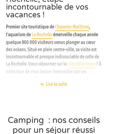
incontournable de vos
vacances !
Premier site touristique de
Charente-Maritime
,
l’aquarium de
La Rochelle
émerveille chaque année
quelque 800 000 visiteurs venus plonger au cœur
des océans. Situé en plein centre-ville, sa visite est
incontournable et presque indissociable de celle de
La Rochelle. Vous séjournez sur la
côte Atlantique
? À
votre tour de vous laisser émerveiller par ses
animaux marins fascinants et ses mises en scène
Lire la suite
spectaculaires !
À quelques minutes des célèbres tours de La
Rochelle, installez-vous dans un
cottage
tout équipé
ou sur un authentique
emplacement de camping
.
Camping : nos conseils
Vous êtes ici chez vous ! Entre deux excursions,
profitez de tous les atouts de votre camping
pour un séjour réussi