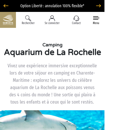
Option Liberté : annulation 100% flexible*
Rechercher
Se connecter
Contact
Menu
Camping
Aquarium de La Rochelle
Vivez une expérience immersive exceptionnelle
lors de votre séjour en camping en Charente-
Maritime : explorez les univers du célèbre
aquarium de La Rochelle aux poissons venus
des 4 coins du monde ! Une sortie qui plaira à
tous les enfants et à ceux qui le sont restés.