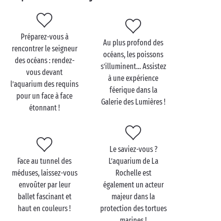
Sandaya, depuis les après-midis baignade dans les
piscines et sur les
toboggans
du parc aquatique
jusqu’aux cours de
sport
animés par nos équipes
Préparez-vous à
professionnelles. Mais pour l’heure, préparez-vous à
Au plus profond des
rencontrer le seigneur
plonger vingt mille lieues sous les mers à la
océans, les poissons
des océans : rendez-
découverte de leurs plus beaux trésors : on vous
s’illuminent… Assistez
vous devant
emmène à La Rochelle !
à une expérience
l’aquarium des requins
féerique dans la
pour un face à face
Galerie des Lumières !
étonnant !
Visitez l’aquarium de La
Rochelle en famille
Le saviez-vous ?
Attraction
familiale
par excellence, l’aquarium de La
Face au tunnel des
L’aquarium de La
Rochelle a le don d’émerveiller tous les enfants,
méduses, laissez-vous
Rochelle est
qu’ils soient
bébés
ou adolescents. Quelque chose
envoûter par leur
également un acteur
nous dit que vous serez conquis vous aussi !
ballet fascinant et
majeur dans la
haut en couleurs !
protection des tortues
Avec ou sans audioguide, la visite de l’aquarium vous
marines !