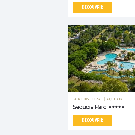
DÉCOUVRIR
SAINT-JUST-LUZAC
|
AQUITAINE
Séquoia Parc
DÉCOUVRIR