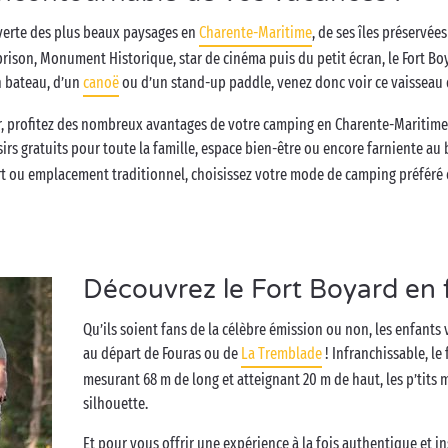
uverte des plus beaux paysages en
Charente-Maritime
, de ses îles préservée
prison, Monument Historique, star de cinéma puis du petit écran, le Fort Boy
n bateau, d’un
canoë
ou d’un stand-up paddle, venez donc voir ce vaisseau d
, profitez des nombreux avantages de votre camping en Charente-Maritime :
sirs gratuits pour toute la famille, espace bien-être ou encore farniente au
 ou emplacement traditionnel, choisissez votre mode de camping préféré et 
Découvrez le Fort Boyard en 
Qu’ils soient fans de la célèbre émission ou non, les enfants 
au départ de Fouras ou de
La Tremblade
! Infranchissable, le
mesurant 68 m de long et atteignant 20 m de haut, les p’tits
silhouette.
Et pour vous offrir une expérience à la fois authentique et in