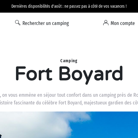
Dernières disponibilités d'août : ne passez pas à côté de vos vacances !
Rechercher un camping
Mon compte
Camping
Fort Boyard
ais, on vous emmène en séjour tout confort dans un camping près de R
’histoire fascinante du célèbre Fort Boyard, majestueux gardien des cô