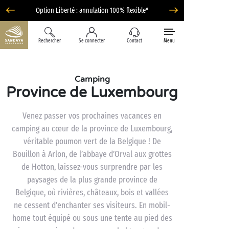
Option Liberté : annulation 100% flexible*
Rechercher
Se connecter
Contact
Menu
Camping
Province de Luxembourg
Venez passer vos prochaines vacances en
camping au cœur de la province de Luxembourg,
véritable poumon vert de la Belgique ! De
Bouillon à Arlon, de l’abbaye d’Orval aux grottes
de Hotton, laissez-vous surprendre par les
paysages de la plus grande province de
Belgique, où rivières, châteaux, bois et vallées
ne cessent d’enchanter ses visiteurs. En mobil-
home tout équipé ou sous une tente au pied des