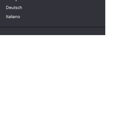
Deutsch
Italiano
NOS IDÉES VACANCES
Camping mer Méditerranée
Camping 4 étoiles
Camping 5 étoiles
TOP DESTINATIONS
Camping La Toscane
Camping Vénétie
Camping Cavallino-Treporti