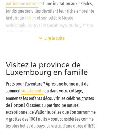
patrimoine naturel
est une invitation aux balades,
tandis que ses villes dévoilent leur riche empreinte
historique :
Arlon
et son célèbre Musée
archéologique, Orval et son abbaye, Durbuy et son
château féodal…
Lire la suite
Après la visite, retrouvez-vous en famille dans le
confort de votre
camping 4 ou 5 étoiles
pour
poursuivre la journée comme il vous plaît : plongeon
Visitez la province de
dans la piscine, pause farniente sur la terrasse
Luxembourg en famille
solarium, petit tour sur les balançoires de l’aire de
jeux ou match en double sur le court de tennis du
Prêts pour l’aventure ? Après une bonne nuit de
camping. Il ne vous reste plus qu’à réserver votre
sommeil
sous la tente
ou dans votre cottage,
tente,
cottage
ou
emplacement
pour camping-car,
emmenez les enfants découvrir les célèbres grottes
votre camping en Belgique vous attend !
de Hotton ! Classées au patrimoine naturel
exceptionnel de Wallonie, celles que l’on surnomme
« grottes des 1001 nuits » sont considérées comme
les plus belles du pays. La visite, d’une durée d’1h30