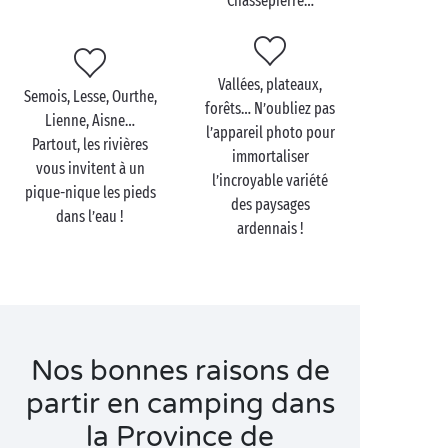
Chassepierre…
ou trail en VTT, rejoignez votre itinéraire préféré
directement depuis le camping.
Au sud de la province de Luxembourg, la dense forêt
Vallées, plateaux,
Semois, Lesse, Ourthe,
laisse place à la vallée de la Semois et à ses riches
forêts… N’oubliez pas
Lienne, Aisne…
prairies où trônent châteaux et forteresses. Bouillon,
l’appareil photo pour
Partout, les rivières
Bertrix et Herbeumont vous invitent à découvrir leur
immortaliser
vous invitent à un
riche patrimoine qu’elles partagent avec fierté et
l’incroyable variété
pique-nique les pieds
passion !
des paysages
dans l’eau !
ardennais !
Nos bonnes raisons de
partir en camping dans
la Province de