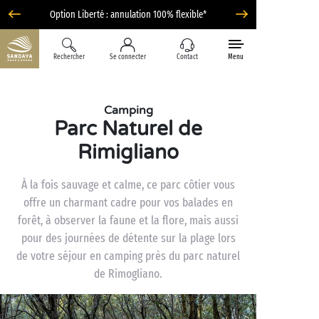
Option Liberté : annulation 100% flexible*
Rechercher
Se connecter
Contact
Menu
Camping
Parc Naturel de
Rimigliano
À la fois sauvage et calme, ce parc côtier vous
offre un charmant cadre pour vos balades en
forêt, à observer la faune et la flore, mais aussi
pour des journées de détente sur la plage lors
de votre séjour en camping près du parc naturel
de Rimogliano.