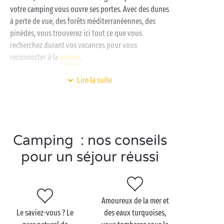
votre camping vous ouvre ses portes. Avec des dunes
à perte de vue, des forêts méditerranéennes, des
pinèdes, vous trouverez ici tout ce que vous
recherchez durant vos vacances pour vous
reconnecter à la
nature
.
L’eau claire de la mer vous invite à faire de la plongée
Lire la suite
sous-marine, tandis que la végétation dense du parc
naturel de Rimogliano près de votre
camping haut de gamme
vous convie à
une randonnée
pédestre avec vos proches.
Camping : nos conseils
Promenades durant lesquelles les amateurs de
pour un séjour réussi
photographie auront l’opportunité de capturer des
images inédites des créatures de la forêt… De quoi
créer d’excellents souvenirs à montrer à vos amis !
Amoureux de la mer et
En camping à proximité du parc naturel de
Le saviez-vous ? Le
des eaux turquoises,
Rimigliano, le repos sera de mise dans l’un de nos