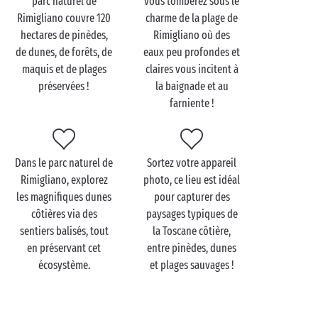
parc naturel de
vous tomberez sous le
cottages tout confort
!
Rimigliano couvre 120
charme de la plage de
hectares de pinèdes,
Rimigliano où des
Au réveil, démarrez la journée avec un café au snack
de dunes, de forêts, de
eaux peu profondes et
du camping pour réaliser que vos vacances viennent
maquis et de plages
claires vous incitent à
tout juste de commencer ! Ensuite, pourquoi pas
préservées !
la baignade et au
piquer une tête dans la piscine chauffée avant de
farniente !
vous préparer pour une journée au parc naturel de
Rimigliano ?
Dans le parc naturel de
Sortez votre appareil
Rimigliano, explorez
photo, ce lieu est idéal
Visitez le Parc Naturel de
les magnifiques dunes
pour capturer des
Rimigliano en famille
côtières via des
paysages typiques de
sentiers balisés, tout
la Toscane côtière,
Au parc naturel de Rimigliano à
San Vincenzo
, vos
en préservant cet
entre pinèdes, dunes
vacances
en famille
seront à la fois reposantes et
écosystème.
et plages sauvages !
riches en aventures ! En été, la plage est bercée par la
douce brise marine qui tempère la chaleur de la
Toscane. L’idéal pour une baignade avec les enfants