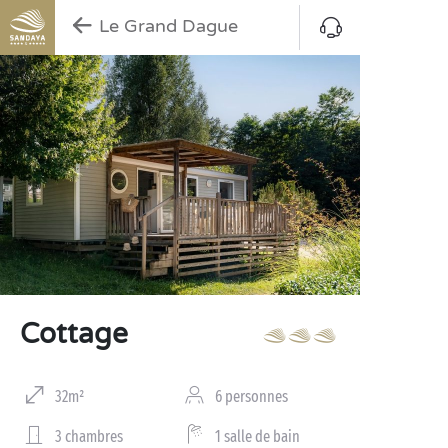
Le Grand Dague
Cottage
32m²
6 personnes
3 chambres
1 salle de bain