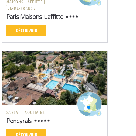
MAISONS-LAFFITTE |
ÎLE-DE-FRANCE
Paris Maisons-Laffitte
DÉCOUVRIR
SARLAT |
AQUITAINE
Péneyrals
DÉCOUVRIR