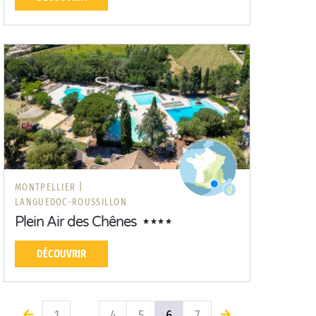
MONTPELLIER |
LANGUEDOC-ROUSSILLON
Plein Air des Chênes
DÉCOUVRIR
1
4
5
6
7
…