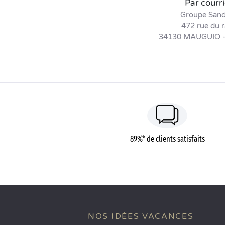
Par courri
Groupe San
472 rue du r
34130 MAUGUIO 
89%* de clients satisfaits
NOS IDÉES VACANCES