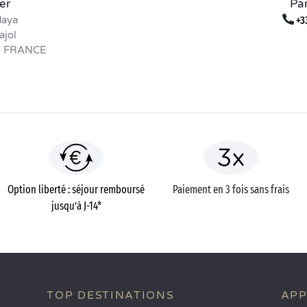
er
Pa
daya
+33
ajol
- FRANCE
Option liberté : séjour remboursé
Paiement en 3 fois sans frais
jusqu’à J-14*
TOP DESTINATIONS
APP