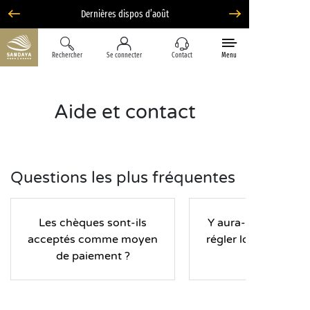
Option Liberté : annulation 100% flexible*
Rechercher
Se connecter
Contact
Menu
Aide et contact
Questions les plus fréquentes
Les chèques sont-ils
Y aura-t-il une caut
acceptés comme moyen
régler lors de mon 
de paiement ?