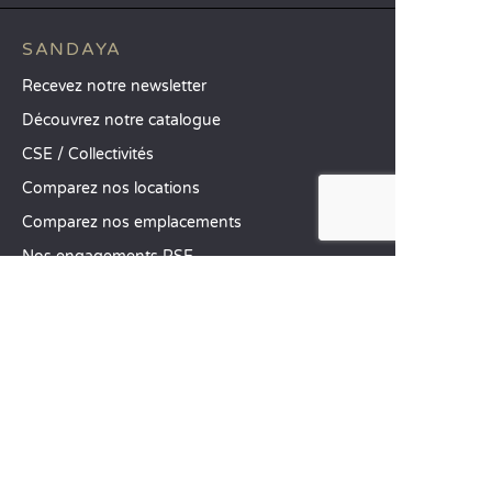
SANDAYA
Recevez notre newsletter
Découvrez notre catalogue
CSE / Collectivités
Comparez nos locations
Comparez nos emplacements
Nos engagements RSE
Groupes et séminaires
Business Village by Sandaya
Nos services à la carte
Offres d’emploi
SERVICE CLIENT