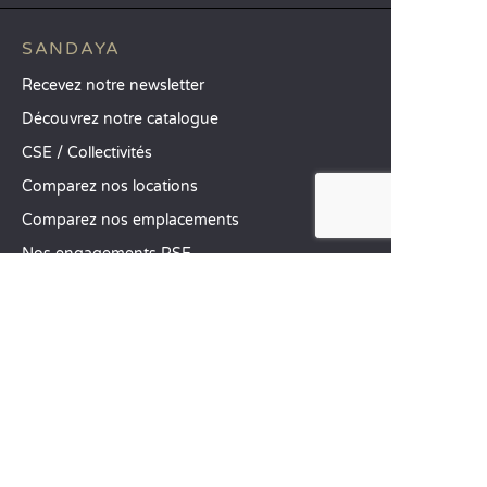
SANDAYA
Recevez notre newsletter
Découvrez notre catalogue
CSE / Collectivités
Comparez nos locations
Comparez nos emplacements
Nos engagements RSE
Groupes et séminaires
Business Village by Sandaya
Nos services à la carte
Offres d’emploi
SERVICE CLIENT