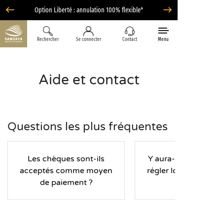
Option Liberté : annulation 100% flexible*
Rechercher
Se connecter
Contact
Menu
Aide et contact
Questions les plus fréquentes
Les chèques sont-ils
Y aura-t-il une caut
acceptés comme moyen
régler lors de mon 
de paiement ?