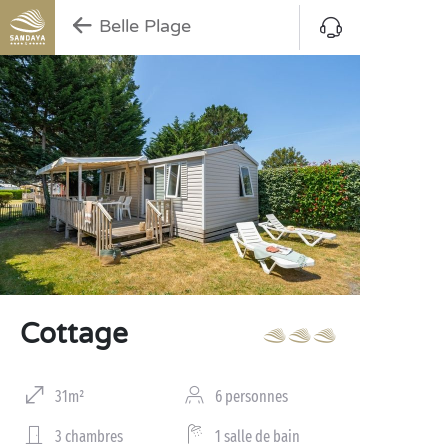
Belle Plage
Cottage
31m²
6 personnes
3 chambres
1 salle de bain