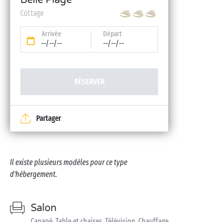
Belle Plage
Cottage
Arrivée
Départ
--/--/--
--/--/--
RÉSERVER
Partager
Il existe plusieurs modèles pour ce type
d’hébergement.
Salon
Canapé, Table et chaises, Télévision, Chauffage