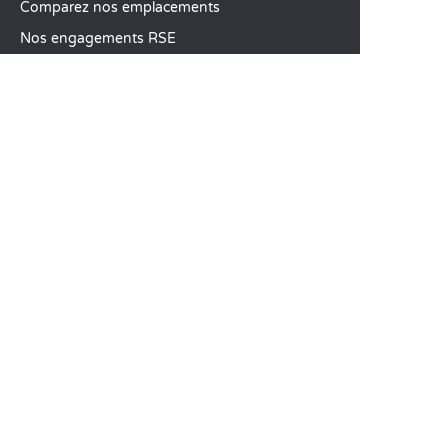
Comparez nos emplacements
Nos engagements RSE
Groupes et séminaires
Business Village by Sandaya
Nos services à la carte
Offres d’emploi
SERVICE CLIENT
Aide et contact
Votre compte client
Calculez votre impact
L’application mobile Sandaya
Régler mon solde
CGV
Mentions Légales