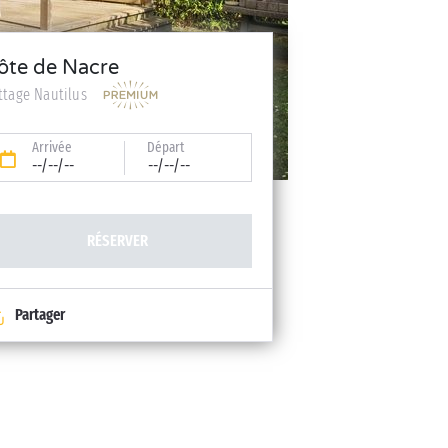
ôte de Nacre
ttage Nautilus
Arrivée
Départ
--/--/--
--/--/--
RÉSERVER
Partager