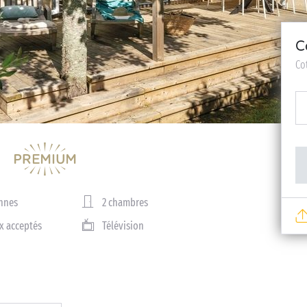
C
Co
nnes
2 chambres
x acceptés
Télévision