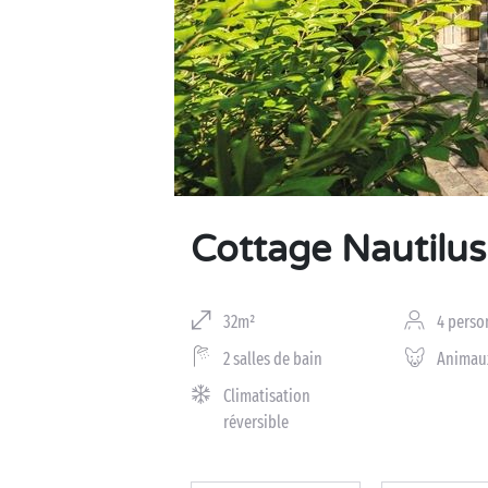
Business Village by Sandaya
Cottage Nautilus
32m²
4 perso
2 salles de bain
Animau
Climatisation
réversible