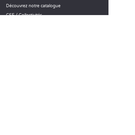
Découvrez notre catalogue
CSE / Collectivités
Comparez nos locations
Comparez nos emplacements
Nos engagements RSE
Groupes et séminaires
Business Village by Sandaya
Nos services à la carte
Offres d’emploi
SERVICE CLIENT
Aide et contact
Votre compte client
Calculez votre impact