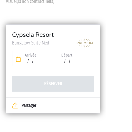
Visuel(s) non contractuel(s)
Cypsela Resort
Bungalow Suite Med
Arrivée
Départ
--/--/--
--/--/--
RÉSERVER
Partager