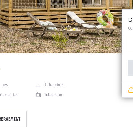
D
Co
nnes
3 chambres
x acceptés
Télévision
BERGEMENT