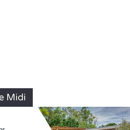
e Midi
ns