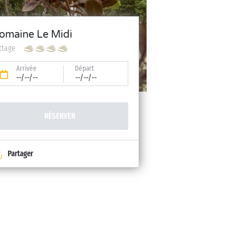
omaine Le Midi
ttage
Arrivée
Départ
--/--/--
--/--/--
RÉSERVER
Partager