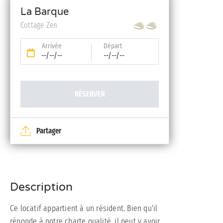
La Barque
Cottage Zen
Arrivée
Départ
--/--/--
--/--/--
RÉSERVER
Partager
Description
Ce locatif appartient à un résident. Bien qu'il
réponde à notre charte qualité, il peut y avoir