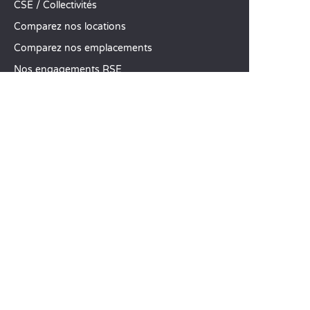
CSE / Collectivités
Comparez nos locations
Comparez nos emplacements
Nos engagements RSE
Groupes et séminaires
Business Village by Sandaya
Nos services à la carte
Offres d’emploi
SERVICE CLIENT
Aide et contact
Votre compte client
Calculez votre impact
L’application mobile Sandaya
Régler mon solde