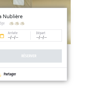
a Nublière
dge
Arrivée
Départ
--/--/--
--/--/--
RÉSERVER
Partager