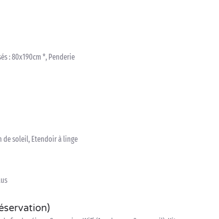
sés : 80x190cm *, Penderie
 de soleil, Etendoir à linge
lus
réservation)