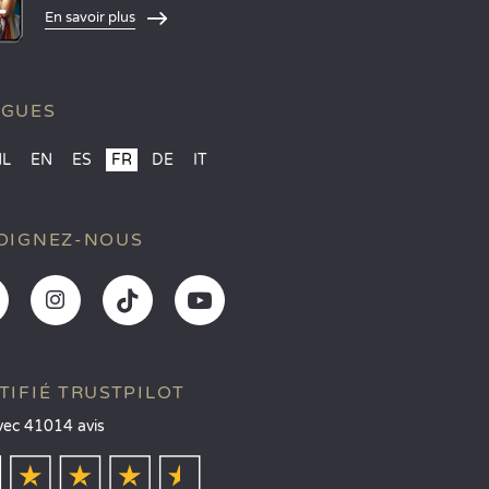
En savoir plus
NGUES
NL
EN
ES
FR
DE
IT
OIGNEZ-NOUS
TIFIÉ TRUSTPILOT
vec 41014 avis