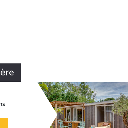
ière
ns