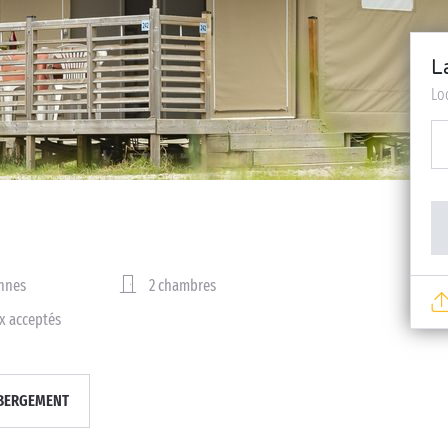
L
Lo
nnes
2 chambres
x acceptés
BERGEMENT