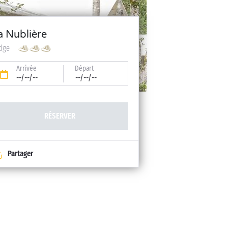
a Nublière
dge
Arrivée
Départ
--/--/--
--/--/--
RÉSERVER
Partager