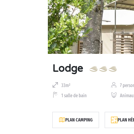
Business Village by Sandaya
Lodge
33m²
7 perso
1 salle de bain
Animau
PLAN CAMPING
PLAN HÉ