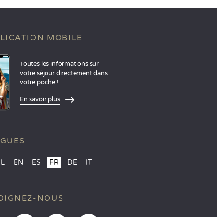
LICATION MOBILE
Toutes les informations sur
votre séjour directement dans
votre poche !
En savoir plus
NGUES
NL
EN
ES
FR
DE
IT
OIGNEZ-NOUS