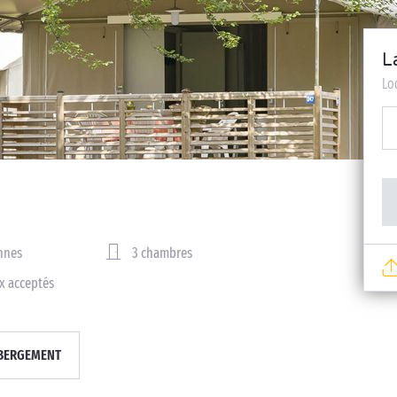
L
Lo
nnes
3 chambres
x acceptés
BERGEMENT