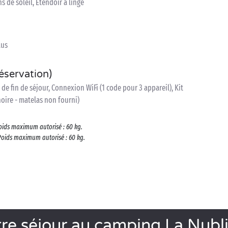
s de soleil, Etendoir à linge
lus
réservation)
 de fin de séjour, Connexion WiFi (1 code pour 3 appareil), Kit
noire - matelas non fourni)
oids maximum autorisé : 60 kg.
Poids maximum autorisé : 60 kg.
re séjour au camping La Nubl