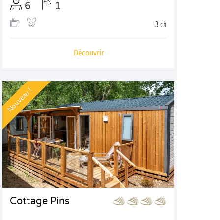
6
1
3 ch
Découvrir
Nouveau !
Cottage Pins