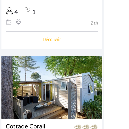
4
1
2 ch
Découvrir
Cottage Corail