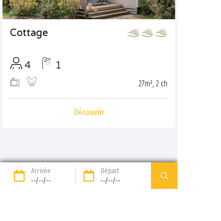
Cottage
4
1
27m², 2 ch
Découvrir
Arrivée
Départ
--/--/--
--/--/--
De
à
: découvrez
notre gamme d'hébergements