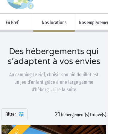
En Bref
Nos locations
Nos emplacements
Des hébergements qui
s’adaptent à vos envies
Au camping Le Fief, choisir son nid douillet est
un jeu d’enfant grâce à une large gamme
d’héberg...
Lire la suite
21
Filtrer
hébergement(s) trouvé(s)