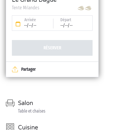
Le Grand Dague
Tente Milandes
Arrivée
Départ
--/--/--
--/--/--
RÉSERVER
Partager
Salon
Table et chaises
Cuisine