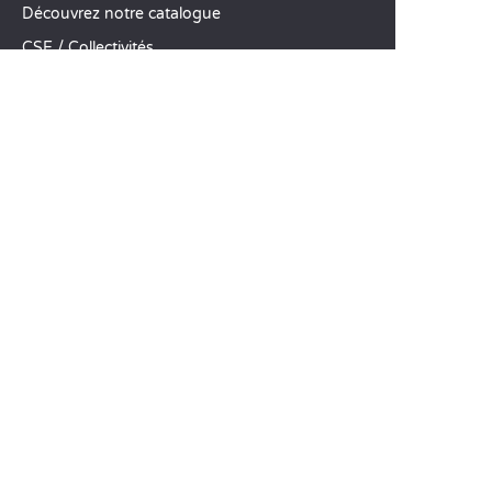
Découvrez notre catalogue
CSE / Collectivités
Comparez nos locations
Comparez nos emplacements
Nos engagements RSE
Groupes et séminaires
Business Village by Sandaya
Nos services à la carte
Offres d’emploi
SERVICE CLIENT
Aide et contact
Votre compte client
Calculez votre impact