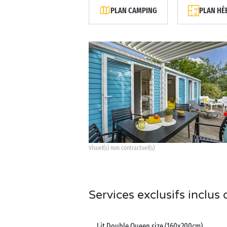
PLAN CAMPING
PLAN HÉ
Visuel(s) non contractuel(s)
Services exclusifs inclu
Lit Double Queen size (160x200cm)