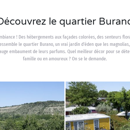
Découvrez le quartier Buran
ambiance ! Des hébergements aux façades colorées, des senteurs flora
ressemble le quartier Burano, un vrai jardin d’éden que les magnolias, 
sauge embaument de leurs parfums. Quel meilleur décor pour se dét
famille ou en amoureux ? On se le demande.