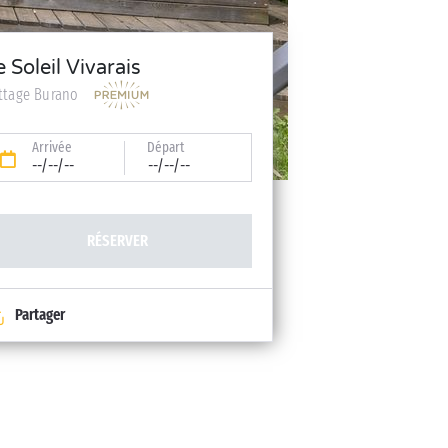
e Soleil Vivarais
ttage Burano
Arrivée
Départ
--/--/--
--/--/--
RÉSERVER
Partager