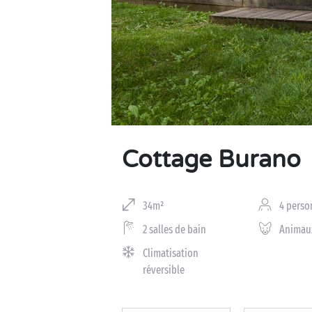
Business Village by Sandaya
Cottage Burano
34m²
4 perso
2 salles de bain
Animau
Climatisation
réversible