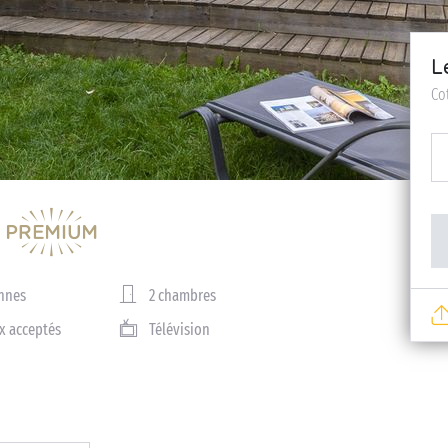
L
Co
nnes
2 chambres
x acceptés
Télévision