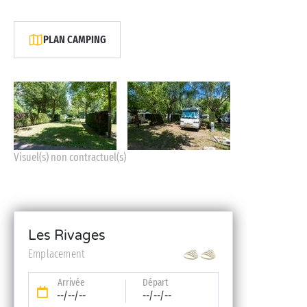
PLAN CAMPING
Visuel(s) non contractuel(s)
Les Rivages
Emplacement
Arrivée
Départ
--/--/--
--/--/--