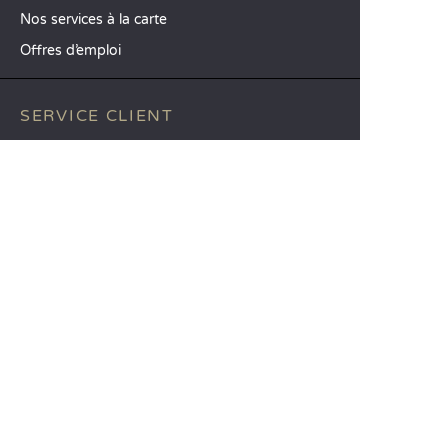
Nos services à la carte
Offres d’emploi
SERVICE CLIENT
Aide et contact
Votre compte client
Calculez votre impact
L’application mobile Sandaya
Régler mon solde
CGV
Mentions Légales
Politique de confidentialité
Utilisation des avis clients
Option Liberté